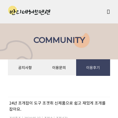
Skip
to
content
COMMUNITY
공지사항
이용문의
이용후기
24년 조개잡이 도구 조갯취 신제품으로 쉽고 재밌게 조개를
잡아요.
조이툴즈
|
2024.05.27
|
추천 0
|
조회 671