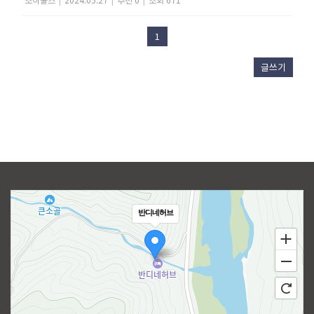
1
글쓰기
반디네허브